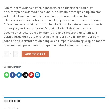
Lorem ipsum dolor sit amet, consectetuer adipiscing elit, sed diam
nonummy nibh euismod tincidunt ut laoreet dolore magna aliquam erat
volutpat. Ut wisi enim ad minim veniam, quis nostrud exerci tation
ullamcorper suscipit lobortis nisl ut aliquip ex ea commodo consequat.
Duis autem vel eum iriure dolor in hendrerit in vulputate velit esse molestie
consequat, vel illum dolore eu feugiat nulla facilisis at vero eros et
accumsan et iusto odio dignissim qui blandit praesent luptatum zzril
delenit augue duis dolore te feugait nulla facilisi. Nam liber tempor cum
soluta nobis eleifend option congue nihil imperdiet doming id quod mazim
placerat facer possim assum. Typi non habent claritatem insitam
Yoga Course quantity
ADD TO CART
Category:
Du Lịch
DESCRIPTION