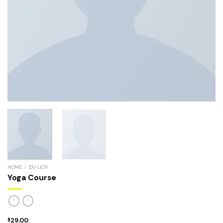
HOME
/
DU LỊCH
Yoga Course
29.00
$