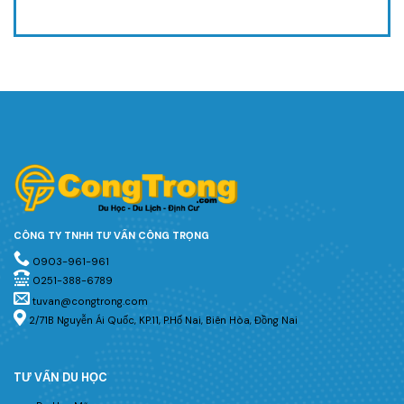
CÔNG TY TNHH TƯ VẤN CÔNG TRỌNG
0903-961-961
0251-388-6789
tuvan@congtrong.com
2/71B Nguyễn Ái Quốc, KP.11, P.Hố Nai, Biên Hòa, Đồng Nai
TƯ VẤN DU HỌC