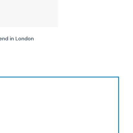
DU LỊCH
nd in London
Luxury Hotel