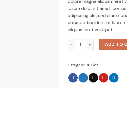
dolore magna aliquam erat v
ipsum dolor sit amet, conse
adipiscing elit, sed diam n
euismod tincidunt ut laoree
aliquam erat volutpat.
Weekend in San Fransico qua
ADD TO 
Category:
Du Lịch