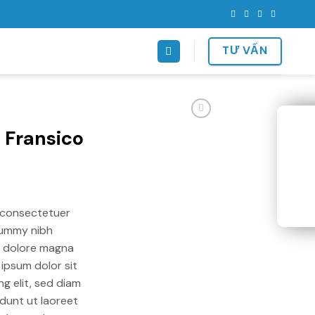
TƯ VẤN
 Fransico
 consectetuer
onummy nibh
t dolore magna
ipsum dolor sit
g elit, sed diam
dunt ut laoreet