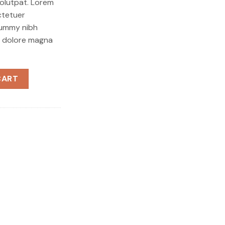
olutpat. Lorem
ctetuer
onummy nibh
t dolore magna
ntity
CART