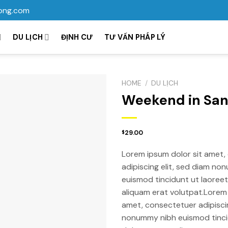
ong.com
DU LỊCH
ĐỊNH CƯ
TƯ VẤN PHÁP LÝ
HOME
/
DU LỊCH
Weekend in San
29.00
$
Lorem ipsum dolor sit amet,
adipiscing elit, sed diam n
euismod tincidunt ut laoree
aliquam erat volutpat.Lorem 
amet, consectetuer adipiscin
nonummy nibh euismod tinci