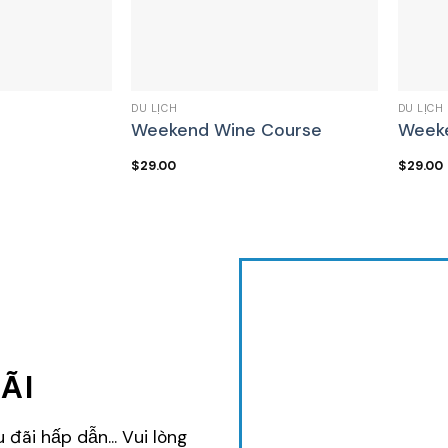
DU LỊCH
DU LỊCH
Weekend Wine Course
Weeke
$
29.00
$
29.00
ÃI
đãi hấp dẫn... Vui lòng