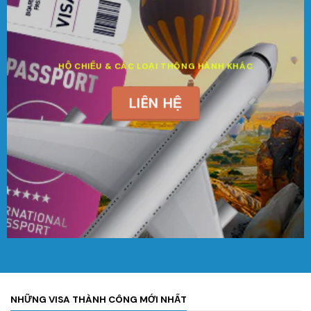
HỘ CHIẾU & CÁC LOẠI THÔNG HÀNH KHÁC
LIÊN HỆ
NHỮNG VISA THÀNH CÔNG MỚI NHẤT