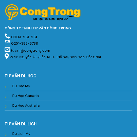
CÔNG TY TNHH TƯ VẤN CÔNG TRỌNG
0903-961-961
0251-388-6789
tuvan@congtrong.com
2/71B Nguyễn Ái Quốc, KP.11, P.Hố Nai, Biên Hòa, Đồng Nai
TƯ VẤN DU HỌC
Du Học Mỹ
Du Học Canada
Du Học Australia
TƯ VẤN DU LỊCH
Du Lịch Mỹ