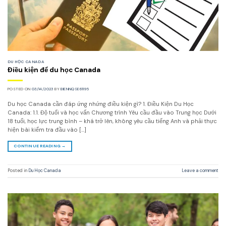
DU HỌC CANADA
Điều kiện để du học Canada
POSTED ON
03/14/2023
BY
BIENNQSE61195
Du học Canada cần đáp ứng nhứng điều kiện gì? 1. Điều Kiện Du Học
Canada: 1.1. Độ tuổi và học vấn Chương trình Yêu cầu đầu vào Trung học Dưới
18 tuổi, học lực trung bình – khá trở lên, không yêu cầu tiếng Anh và phải thực
hiện bài kiểm tra đầu vào […]
CONTINUE READING
→
Posted in
Du Học Canada
Leave a comment