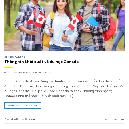
DU HỌC CANADA
Thông tin khái quát về du học Canada
POSTED ON
03/14/2023
BY
BIENNQSE61195
Du học Canada đã và đang trở thành sự lựa chọn của nhiều bạn trẻ khi bắt
đầu hành trình xây dựng sự nghiệp trong cuộc đời mình. Vậy Làm thế nào để
du học Canada? Chi phí du học Canada ra sao?Chương trình học tại
Canada như thế nào? Bài viết dưới đây Tư […]
CONTINUE READING
→
Posted in
Du Học Canada
Leave a comment