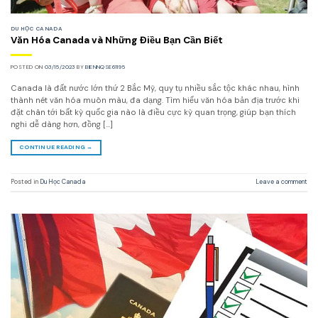
DU HỌC CANADA
Văn Hóa Canada và Những Điều Bạn Cần Biết
POSTED ON
03/15/2023
BY
BIENNQSE61195
Canada là đất nước lớn thứ 2 Bắc Mỹ, quy tụ nhiều sắc tộc khác nhau, hình
thành nét văn hóa muôn màu, đa dạng. Tìm hiểu văn hóa bản địa trước khi
đặt chân tới bất kỳ quốc gia nào là điều cực kỳ quan trọng, giúp bạn thích
nghi dễ dàng hơn, đồng […]
CONTINUE READING
→
Posted in
Du Học Canada
Leave a comment