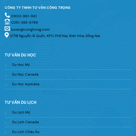
CÔNG TY TNHH TƯ VẤN CÔNG TRỌNG
0903-961-961
0251-388-6789
tuvan@congtrong.com
2/71B Nguyễn Ái Quốc, KP.11, P.Hố Nai, Biên Hòa, Đồng Nai
TƯ VẤN DU HỌC
Du Học Mỹ
Du Học Canada
Du Học Australia
TƯ VẤN DU LỊCH
Du Lịch Mỹ
Du Lịch Canada
Du Lịch Châu Âu