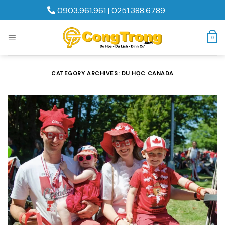
Skip
0903.961.961
|
0251.388.6789
to
content
0
CATEGORY ARCHIVES:
DU HỌC CANADA