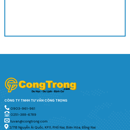
CÔNG TY TNHH TƯ VẤN CÔNG TRỌNG
0903-961-961
0251-388-6789
tuvan@congtrong.com
2/71B Nguyễn Ái Quốc, KP.11, P.Hố Nai, Biên Hòa, Đồng Nai