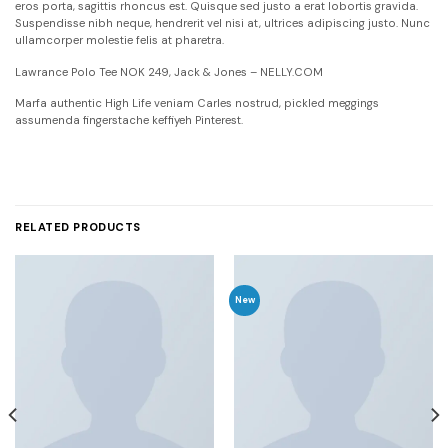
eros porta, sagittis rhoncus est. Quisque sed justo a erat lobortis gravida.
Suspendisse nibh neque, hendrerit vel nisi at, ultrices adipiscing justo. Nunc
ullamcorper molestie felis at pharetra.
Lawrance Polo Tee NOK 249, Jack & Jones – NELLY.COM
Marfa authentic High Life veniam Carles nostrud, pickled meggings
assumenda fingerstache keffiyeh Pinterest.
RELATED PRODUCTS
New