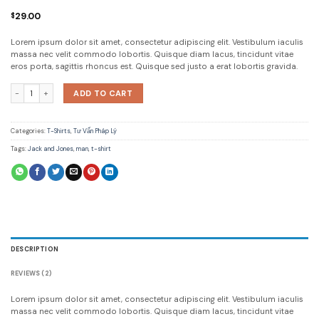
Rated
2
29.00
$
4.50
out
of 5
based on
Lorem ipsum dolor sit amet, consectetur adipiscing elit. Vestibulum iaculis
customer
massa nec velit commodo lobortis. Quisque diam lacus, tincidunt vitae
ratings
eros porta, sagittis rhoncus est. Quisque sed justo a erat lobortis gravida.
Lawrance Polo Tee Jack & Jones quantity
ADD TO CART
Categories:
T-Shirts
,
Tư Vấn Pháp Lý
Tags:
Jack and Jones
,
man
,
t-shirt
DESCRIPTION
REVIEWS (2)
Lorem ipsum dolor sit amet, consectetur adipiscing elit. Vestibulum iaculis
massa nec velit commodo lobortis. Quisque diam lacus, tincidunt vitae