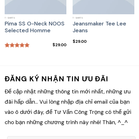
T-SHIRTS
T-SHIRTS
Pima SS O-Neck NOOS
Jeansmaker Tee Lee
Selected Homme
Jeans
$
29.00
$
29.00
Rated
5.00
out of 5
ĐĂNG KÝ NHẬN TIN ƯU ĐÃI
Để cập nhật những thông tin mới nhất, những ưu
đãi hấp dẫn... Vui lòng nhập địa chỉ email của bạn
vào ô dưới đây, để Tư Vấn Công Trọng có thể gửi
cho bạn những chương trình này nhé! Thân, ^_^