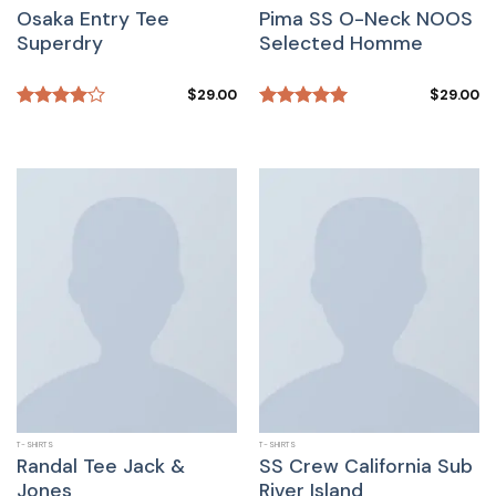
Osaka Entry Tee
Pima SS O-Neck NOOS
Superdry
Selected Homme
$
29.00
$
29.00
Rated
Rated
5.00
4.00
out
out of 5
of 5
T-SHIRTS
T-SHIRTS
Randal Tee Jack &
SS Crew California Sub
Jones
River Island