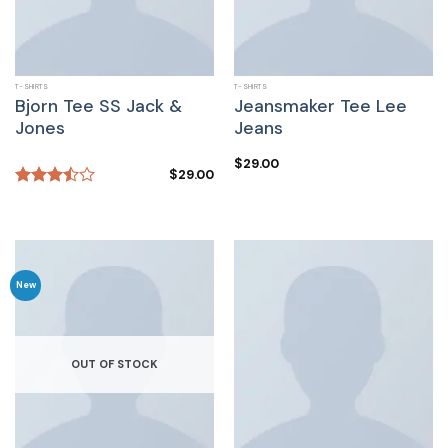
T-SHIRTS
T-SHIRTS
Bjorn Tee SS Jack &
Jeansmaker Tee Lee
Jones
Jeans
$
29.00
$
29.00
Rated
3.50
out
of 5
New
OUT OF STOCK