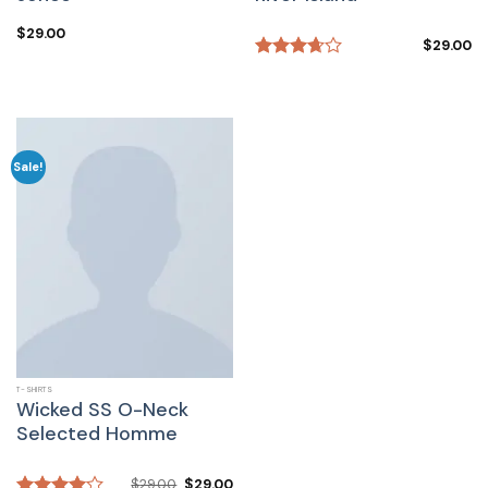
$
29.00
$
29.00
Rated
3.67
out
of 5
Sale!
T-SHIRTS
Wicked SS O-Neck
Selected Homme
$
29.00
$
29.00