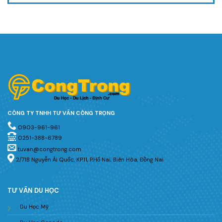
CÔNG TY TNHH TƯ VẤN CÔNG TRỌNG
0903-961-961
0251-388-6789
tuvan@congtrong.com
2/71B Nguyễn Ái Quốc, KP.11, P.Hố Nai, Biên Hòa, Đồng Nai
TƯ VẤN DU HỌC
Du Học Mỹ