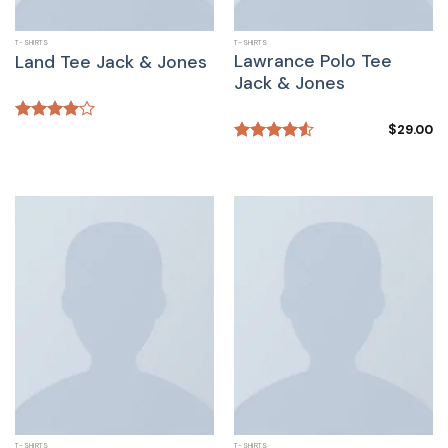
T-SHIRTS
T-SHIRTS
Lawrance Polo Tee
Land Tee Jack & Jones
Jack & Jones
$
29.00
Rated
4.00
out
Rated
of 5
4.50
out
of 5
T-SHIRTS
T-SHIRTS