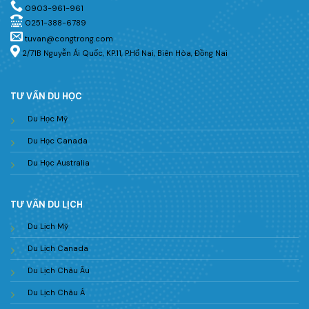
0903-961-961
0251-388-6789
tuvan@congtrong.com
2/71B Nguyễn Ái Quốc, KP.11, P.Hố Nai, Biên Hòa, Đồng Nai
TƯ VẤN DU HỌC
Du Học Mỹ
Du Học Canada
Du Học Australia
TƯ VẤN DU LỊCH
Du Lịch Mỹ
Du Lịch Canada
Du Lịch Châu Âu
Du Lịch Châu Á