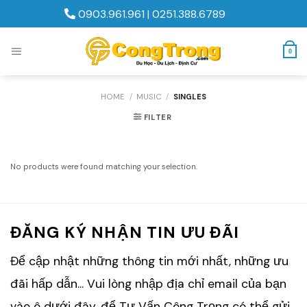
Skip
0903.961.961
|
0251.388.6789
to
content
0
HOME
/
MUSIC
/
SINGLES
FILTER
No products were found matching your selection.
ĐĂNG KÝ NHẬN TIN ƯU ĐÃI
Để cập nhật những thông tin mới nhất, những ưu
đãi hấp dẫn... Vui lòng nhập địa chỉ email của bạn
vào ô dưới đây, để Tư Vấn Công Trọng có thể gửi