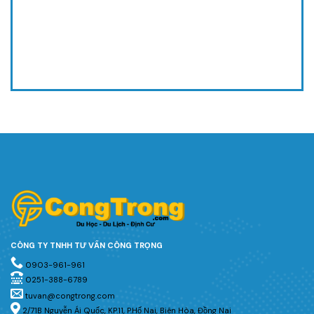
CÔNG TY TNHH TƯ VẤN CÔNG TRỌNG
0903-961-961
0251-388-6789
tuvan@congtrong.com
2/71B Nguyễn Ái Quốc, KP.11, P.Hố Nai, Biên Hòa, Đồng Nai