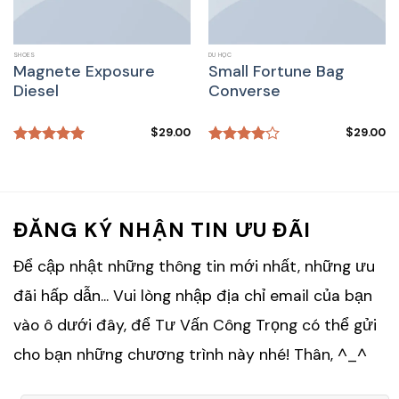
SHOES
DU HỌC
Magnete Exposure
Small Fortune Bag
Diesel
Converse
$
29.00
$
29.00
Rated
5.00
Rated
out of 5
4.00
out
of 5
ĐĂNG KÝ NHẬN TIN ƯU ĐÃI
Để cập nhật những thông tin mới nhất, những ưu
đãi hấp dẫn... Vui lòng nhập địa chỉ email của bạn
vào ô dưới đây, để Tư Vấn Công Trọng có thể gửi
cho bạn những chương trình này nhé! Thân, ^_^