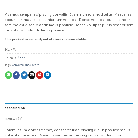
Rated
2
4.00
out
of 5
Vivamus semper adipiscing convallis. Etiam non euismod tellus. Maecenas
based on
accumsan mauris a erat interdum volutpat. Donec volutpat purus tempor
customer
sem molestie, sed blandit lacus posuere. Donec volutpat purus tempor sem
ratings
molestie, sed blandit lacus posuere.
This product is currently out of stock and unavailable.
SKU:
N/A
Category:
Shoes
Tags:
Converse
,
shoe
,
stars
DESCRIPTION
REVIEWS (2)
Lorem ipsum dolor sit amet, consectetur adipiscing elit. Ut posuere mollis
nulla ut consectetur. Vivamus semper adipiscing convallis. Etiam non