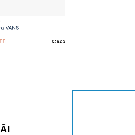
S
ra VANS
$
29.00
d
out
ÃI