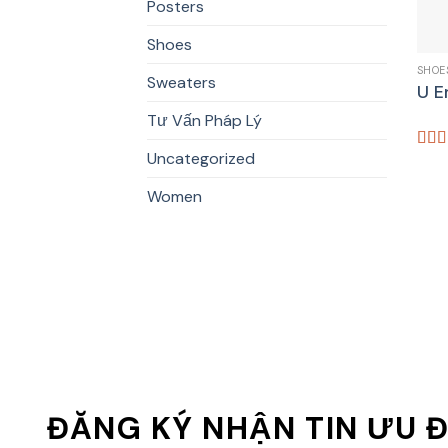
Posters
Shoes
SHOE
Sweaters
U E
Tư Vấn Pháp Lý
Uncategorized
Rate
3.50
of 5
Women
ĐĂNG KÝ NHẬN TIN ƯU Đ