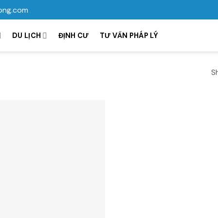
ong.com
DU LỊCH
ĐỊNH CƯ
TƯ VẤN PHÁP LÝ
S