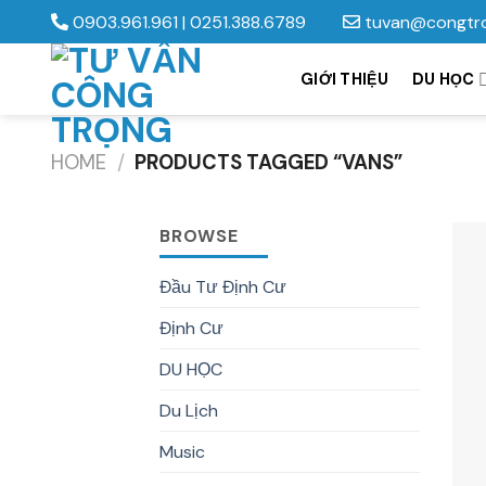
Skip
0903.961.961
|
0251.388.6789
tuvan@congtr
to
content
GIỚI THIỆU
DU HỌC
HOME
/
PRODUCTS TAGGED “VANS”
BROWSE
Đầu Tư Định Cư
Định Cư
DU HỌC
Du Lịch
Music