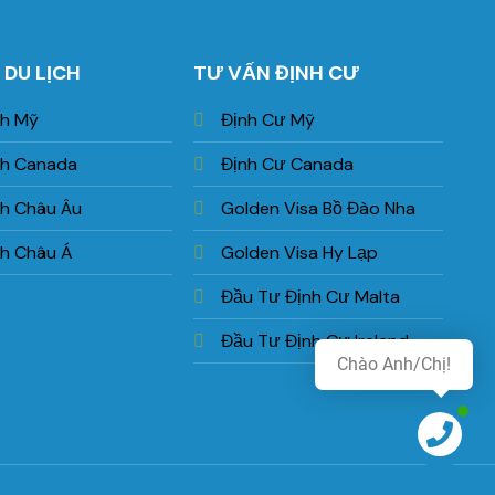
 DU LỊCH
TƯ VẤN ĐỊNH CƯ
ch Mỹ
Định Cư Mỹ
ch Canada
Định Cư Canada
ch Châu Âu
Golden Visa Bồ Đào Nha
ch Châu Á
Golden Visa Hy Lạp
Đầu Tư Định Cư Malta
Đầu Tư Định Cư Ireland
Chào Anh/Chị!