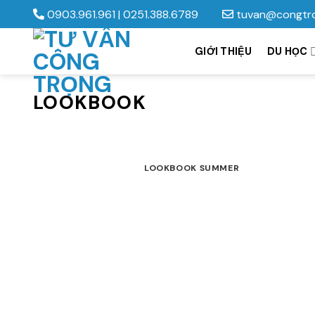
Skip
0903.961.961
|
0251.388.6789
tuvan@congtr
to
content
GIỚI THIỆU
DU HỌC
LOOKBOOK
LOOKBOOK SUMMER