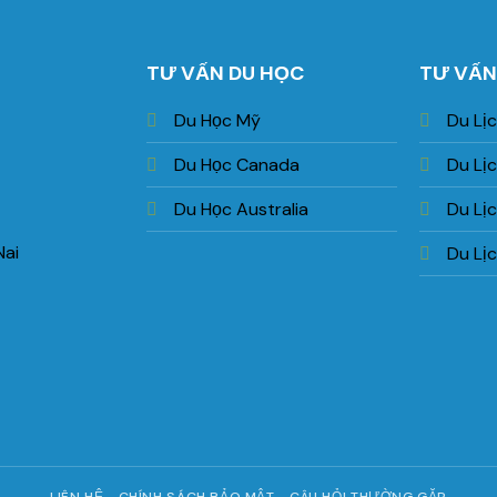
TƯ VẤN DU HỌC
TƯ VẤN
Du Học Mỹ
Du Lị
Du Học Canada
Du Lị
Du Học Australia
Du Lị
Nai
Du Lị
LIÊN HỆ
CHÍNH SÁCH BẢO MẬT
CÂU HỎI THƯỜNG GẶP