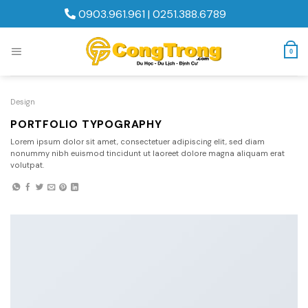
Skip
0903.961.961
|
0251.388.6789
to
content
0
Design
PORTFOLIO TYPOGRAPHY
Lorem ipsum dolor sit amet, consectetuer adipiscing elit, sed diam
nonummy nibh euismod tincidunt ut laoreet dolore magna aliquam erat
volutpat.