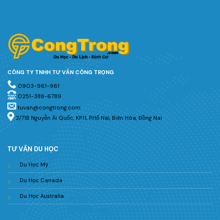
CÔNG TY TNHH TƯ VẤN CÔNG TRỌNG
0903-961-961
0251-388-6789
tuvan@congtrong.com
2/71B Nguyễn Ái Quốc, KP.11, P.Hố Nai, Biên Hòa, Đồng Nai
TƯ VẤN DU HỌC
Du Học Mỹ
Du Học Canada
Du Học Australia