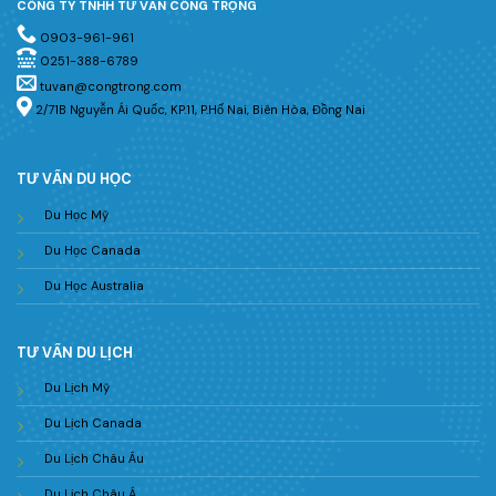
CÔNG TY TNHH TƯ VẤN CÔNG TRỌNG
0903-961-961
0251-388-6789
tuvan@congtrong.com
2/71B Nguyễn Ái Quốc, KP.11, P.Hố Nai, Biên Hòa, Đồng Nai
TƯ VẤN DU HỌC
Du Học Mỹ
Du Học Canada
Du Học Australia
TƯ VẤN DU LỊCH
Du Lịch Mỹ
Du Lịch Canada
Du Lịch Châu Âu
Du Lịch Châu Á