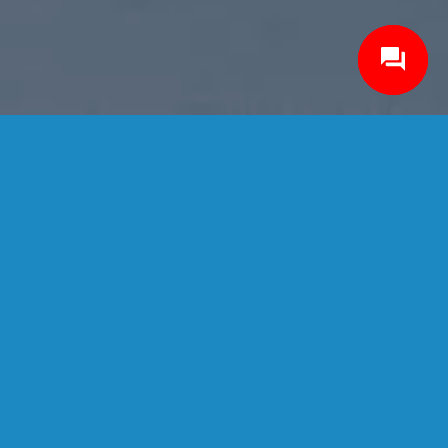
ĐĂNG KÝ NHẬN TIN ƯU ĐÃI
Để cập nhật những thông tin mới nhất, những ưu
đãi hấp dẫn... Vui lòng nhập địa chỉ email của bạn
vào ô dưới đây, để Tư Vấn Công Trọng có thể gửi
cho bạn những chương trình này nhé! Thân, ^_^